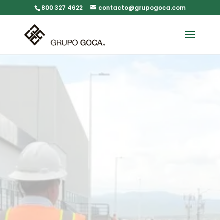
800 327 4622
contacto@grupogoca.com