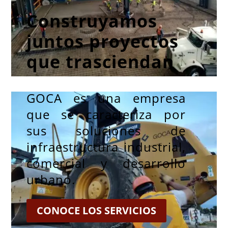
Construyamos
juntos proyectos
que trasciendan
GOCA es una empresa
que se caracteriza por
sus soluciones de
infraestructura industrial,
comercial y desarrollo
urbano
.
CONOCE LOS SERVICIOS